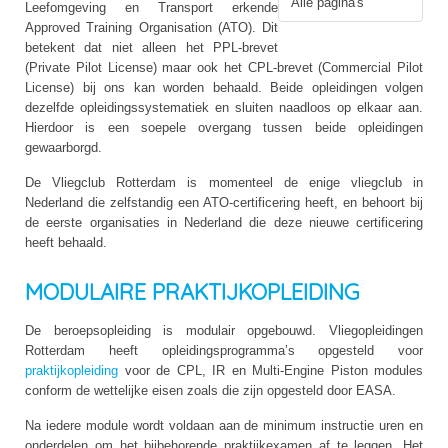
Alle pagina's
Leefomgeving en Transport erkende
Approved Training Organisation (ATO). Dit
betekent dat niet alleen het PPL-brevet
(Private Pilot License) maar ook het CPL-brevet (Commercial Pilot
License) bij ons kan worden behaald. Beide opleidingen volgen
dezelfde opleidingssystematiek en sluiten naadloos op elkaar aan.
Hierdoor is een soepele overgang tussen beide opleidingen
gewaarborgd.
De Vliegclub Rotterdam is momenteel de enige vliegclub in
Nederland die zelfstandig een ATO-certificering heeft, en behoort bij
de eerste organisaties in Nederland die deze nieuwe certificering
heeft behaald.
MODULAIRE PRAKTIJKOPLEIDING
De beroepsopleiding is modulair opgebouwd. Vliegopleidingen
Rotterdam heeft opleidingsprogramma’s opgesteld voor
praktijkopleiding
voor de CPL, IR en Multi-Engine Piston modules
conform de wettelijke eisen zoals die zijn opgesteld door EASA.
Na iedere module wordt voldaan aan de minimum instructie uren en
onderdelen om het bijbehorende praktijkexamen af te leggen. Het